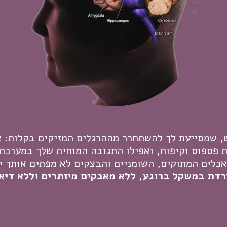
פש, שמסייעת לך להשתחרר מההרגלים המזיקים בקלות:
ת פספוס וקיפוח, ואפילו התגובה המוחית שלך במערכת
כלים המתוקים, השומניים והבצקים לא מפתים אותך יו
רדת במשקל ברוגע, ללא מאבקים מיותרים וללא דיא